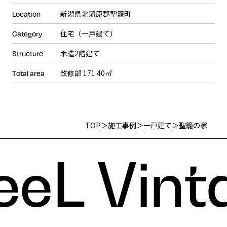
新潟県北蒲原郡聖籠町
Location
住宅（一戸建て）
Category
木造2階建て
Structure
改修部 171.40㎡
Total area
TOP
＞
施工事例
＞
一戸建て
＞
聖籠の家
eL Vint